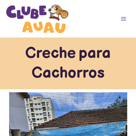
Ir
Main
para
Men
o
conteúdo
Creche para
Cachorros